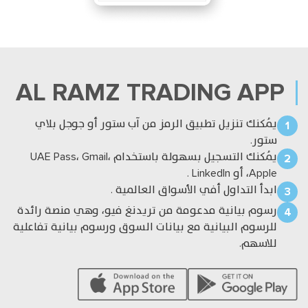
اسواق الامارات -
اسواق منصة تبادل -
الأسواق الأمريكية -
الأسهم
الأسهم
الأسهم
AL RAMZ
TRADING APP
اسواق الامارات -
الأسهم
يُمكنك تنزيل تطبيق الرمز من آب ستور أو جوجل بلاي
* يطبق 5% ضريبة على عمولة الوسيط والسوق والمقاصة ورسم الأمر
ستور.
يُمكنك التسجيل بسهولة باستخدام UAE Pass، Gmail،
Apple، أو LinkedIn .
DIFX - AED
DIFX - USD
ADX - AED
DFM - AED
ابدأ التداول أفي الأسواق العالمية .
رسوم بيانية مدعومة من تريدنغ فيو، وهي منصة رائدة
DFM - AED
للرسوم البيانية مع بيانات السوق ورسوم بيانية تفاعلية
للاسهم.
العمولة
على الاقل
رسم الامر
%
الوسيط
0
0
0.125%
السوق
0
10
0.050%