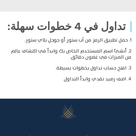
الهيئة
0
0
0.050%
المقاصة
0
10
0.050%
تداول في 4 خطوات سهلة:
0.275%
10
0
اجمالي
1. حمل تطبيق الرمز من آب ستور أو جوجل بلاي ستور.
10
الحد الأدنى
2. أنشئ اسم المستخدم الخاص بك وابدأ في اكتشاف عالم
من الميزات في غضون دقائق.
3. افتح حساب تداول بخطوات بسيطة.
اضغط هنا
4. اضف رصيد نقدي وابدأ التداول.